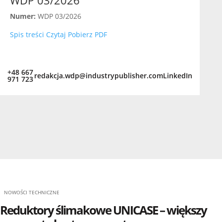
WDP 03/2026
Numer:
WDP 03/2026
Spis treści
Czytaj
Pobierz PDF
+48 667
redakcja.wdp@industrypublisher.com
LinkedIn
971 723
NOWOŚCI TECHNICZNE
Reduktory ślimakowe UNICASE – większy