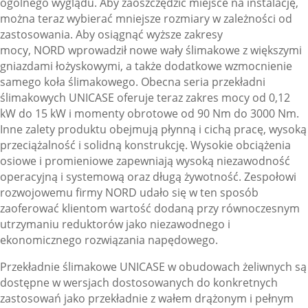
ogólnego wyglądu. Aby zaoszczędzić miejsce na instalację,
można teraz wybierać mniejsze rozmiary w zależności od
zastosowania. Aby osiągnąć wyższe zakresy
mocy,
NORD
wprowadził nowe wały ślimakowe z większymi
gniazdami łożyskowymi, a także dodatkowe wzmocnienie
samego koła ślimakowego. Obecna seria przekładni
ślimakowych UNICASE oferuje teraz zakres mocy od 0,12
kW do 15 kW i momenty obrotowe od 90 Nm do 3000 Nm.
Inne zalety produktu obejmują płynną i cichą pracę, wysoką
przeciążalność i solidną konstrukcję. Wysokie obciążenia
osiowe i promieniowe zapewniają wysoką niezawodność
operacyjną i systemową oraz długą żywotność. Zespołowi
rozwojowemu firmy
NORD
udało się w ten sposób
zaoferować klientom wartość dodaną przy równoczesnym
utrzymaniu reduktorów jako niezawodnego i
ekonomicznego rozwiązania napędowego.
Przekładnie ślimakowe UNICASE w obudowach żeliwnych są
dostępne w wersjach dostosowanych do konkretnych
zastosowań jako przekładnie z wałem drążonym i pełnym